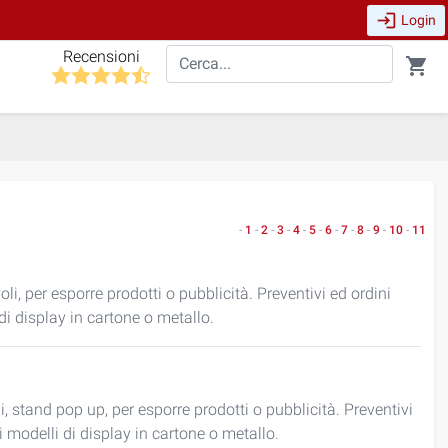
login
Login
Recensioni
shopping_cart
-
1
-
2
-
3
-
4
-
5
-
6
-
7
-
8
-
9
-
10
-
11
evoli, per esporre prodotti o pubblicità. Preventivi ed ordini
di display in cartone o metallo.
li, stand pop up, per esporre prodotti o pubblicità. Preventivi
i modelli di display in cartone o metallo.