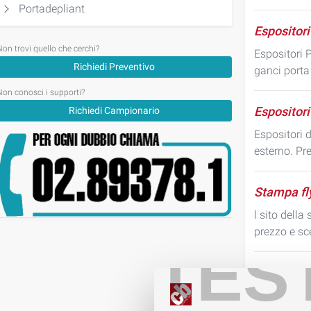
Portadepliant
Espositori
Non trovi quello che cerchi?
Espositori P
Richiedi Preventivo
ganci porta 
Non conosci i supporti?
Espositori
Richiedi Campionario
Espositori d
esterno. Pre
Stampa fl
l sito della
prezzo e sce
TES
Stampa on
Stampa onlin