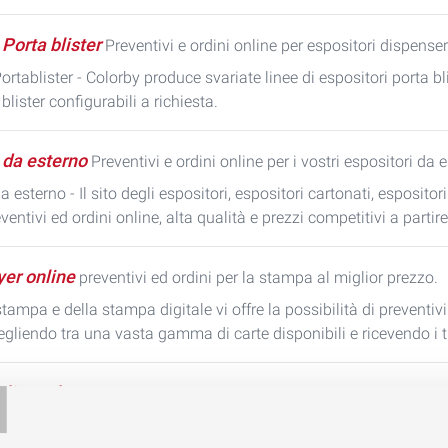
 Porta blister
Preventivi e ordini online per espositori dispenser
ortablister - Colorby produce svariate linee di espositori porta bl
blister configurabili a richiesta.
 da esterno
Preventivi e ordini online per i vostri espositori da 
a esterno - Il sito degli espositori, espositori cartonati, espositor
ventivi ed ordini online, alta qualità e prezzi competitivi a parti
yer online
preventivi ed ordini per la stampa al miglior prezzo.
 stampa e della stampa digitale vi offre la possibilità di preventivi
gliendo tra una vasta gamma di carte disponibili e ricevendo i tu
T
line tela
Preventivi e ordini online per la stampa su tela
e tela - Il sito della stampa e della stampa digitale. Ottimi prez