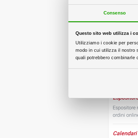
formato
Consenso
Banchetti 
Banchetti in
Questo sito web utilizza i c
forme e dim
Utilizziamo i cookie per perso
modo in cui utilizza il nostro 
Produzione
quali potrebbero combinarle co
Colorby pro
espositori i
La produzion
Espositore
Espositore r
ordini onlin
Calendari