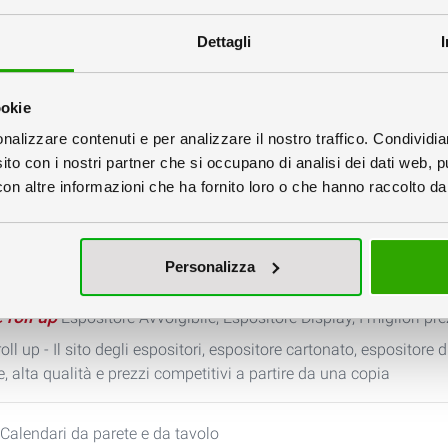
Dettagli
in cartone
per prodotti e pubblicitari
 cartone - Qui Trovi banchetti in cartone di diversi modelli, banc
ookie
ensioni. Realizzati in cartone e pvc.
nalizzare contenuti e per analizzare il nostro traffico. Condividi
sito con i nostri partner che si occupano di analisi dei dati web, p
 espositori cartonati
ed in cartone.
n altre informazioni che ha fornito loro o che hanno raccolto dal 
duce e vende espositori in cartone e cartonati. In questa pagina
n cartone per poi realizzare Preventivi ed ordini online, produzion
e di espositori in cartone avviene su richiesta del cliente, gli 
Personalizza
 roll up
Espositore Avvolgibile, Espositore Display, I migliori pre
oll up - Il sito degli espositori, espositore cartonato, espositore 
e, alta qualità e prezzi competitivi a partire da una copia
Calendari da parete e da tavolo