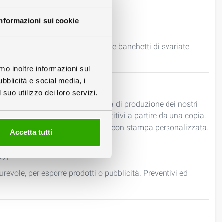
Informazioni sui cookie
hetti bianchi, banchetti stampati e banchetti di svariate
amo inoltre informazioni sul
ubblicità e social media, i
suo utilizzo dei loro servizi.
 potete visualizzare il programma di produzione dei nostri
e in alta qualitÃ e prezzi competitivi a partire da una copia.
espositori in cartone sono prodotti con stampa personalizzata.
Accetta tutti
zzi
durevole, per esporre prodotti o pubblicità. Preventivi ed