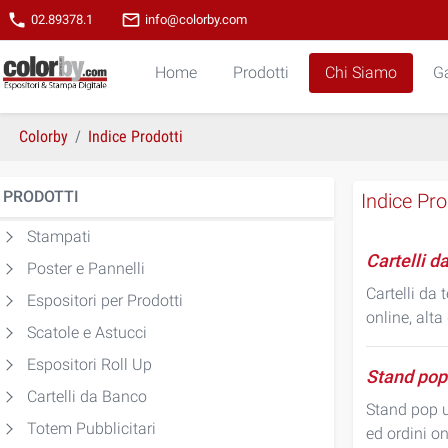
phone
mail_outline
02.89378.1
info@colorby.com
Home
Prodotti
Chi Siamo
Ga
Colorby
Indice Prodotti
PRODOTTI
Indice Pro
Stampati
Cartelli da
Poster e Pannelli
Cartelli da 
Espositori per Prodotti
online, alta
Scatole e Astucci
Espositori Roll Up
Stand pop
Cartelli da Banco
Stand pop up
Totem Pubblicitari
ed ordini on