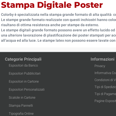
Stampa Digitale Poster
Colorby è specializzata nella stampa grande formato di alta qualità con
Le stampe grande formato realizzate con questi inchiostri hanno colori 
risultano di ottima resistenza anche per stampe da esterno.
Le stampe digitali grande formato possono avere un effetto lucido od o
una ulteriore lavorazione di plastificazione dei poster stampati per acc
all’acqua ed alla luce. Le stampe latex non possono essere lavate con 
Categorie Principali
Informazioni
Espositori da Banco
Privacy
Informativa Co
Espositori Pubblicitari
Condizioni di 
Espositori in Cartone
Tipi di Spedizi
Espositori Personalizzati
Tipi di Pagam
Scatole in Cartone
Pagine Esposit
Stampa Pannelli
Tipografia Online