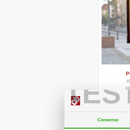
P
TES
s
pe
Consenso