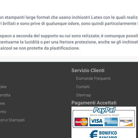
 stampanti large format che usano inchiostri Latex con le quali realizza 
brillati e sono prive di qualunque odore, sono quindi particolarmente in
paco a seconda del supporto su cui sono relizzate; è comunque possibile
entuarne la lucidità o per una lteriore protezione, anche se gli inchiost
alcool se non protette da plastificazione.
Servizio Clienti
Domande Frequenti
okie
Contatti
Vendita
Sitemap
Pagamenti Accettati
one
ento
ori e Stampati