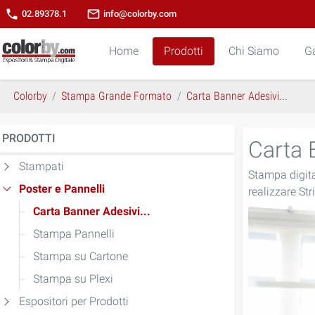
phone
mail_outline
02.89378.1
info@colorby.com
Home
Prodotti
Chi Siamo
Ga
Colorby
Stampa Grande Formato
Carta Banner Adesivi...
PRODOTTI
Carta 
Stampati
Stampa digital
Poster e Pannelli
realizzare Str
Carta Banner Adesivi...
Stampa Pannelli
Stampa su Cartone
Stampa su Plexi
Espositori per Prodotti