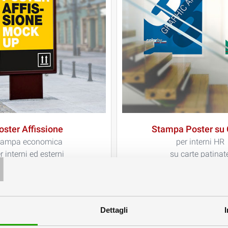
oster Affissione
Stampa Poster su 
T
tampa economica
per interni HR
r interni ed esterni
su carte patinat
Dettagli