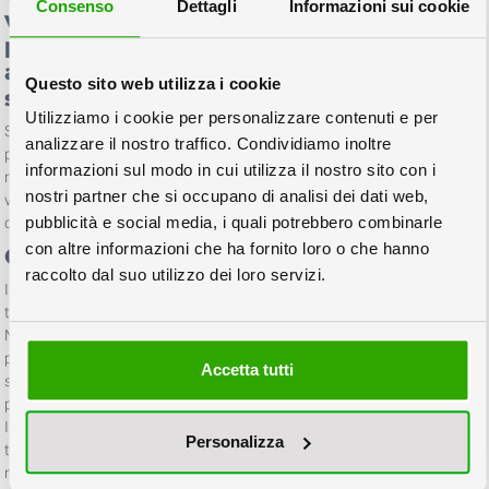
Consenso
Dettagli
Informazioni sui cookie
vedere realizzati tempestivamente i
prodotti di marketing che le occorrono,
anche in tirature limitate, e senza
Questo sito web utilizza i cookie
sostenere costi eccessivi?
Utilizziamo i cookie per personalizzare contenuti e per
Scegliere una tipografia online vi consente di realizzare rapidamente i
analizzare il nostro traffico. Condividiamo inoltre
preventivi per le vostre esigenze tipografiche, consentendovi un
informazioni sul modo in cui utilizza il nostro sito con i
notevole risparmio rispetto a soluzioni più classiche. Un altro
nostri partner che si occupano di analisi dei dati web,
vantaggio tipico delle tipografie online è quello di avere tempi rapidi e
pubblicità e social media, i quali potrebbero combinarle
certi per l’esecuzione dei vostri stampati.
con altre informazioni che ha fornito loro o che hanno
Come ordinare gli stampati online?
raccolto dal suo utilizzo dei loro servizi.
In questa sezione del sito trovate tutte le soluzioni per ordinare online i
tipici prodotti da tipografia.
Nelle varie sottocategorie della tipografia on line trovate soluzioni
pronte ma configurabili a piacere per la realizzazione di biglietti visita,
Accetta tutti
stampati, pieghevoli, volantini, locandine, adesivi o vetrofanie, nonchè
per la stampa di buste.
Inoltre sotto la voce stampati piani trovate la possibilità di configurare
Personalizza
tutti i prodotti tipografici composti da un solo foglio e che non rientrano
nelle altre categorie tipografiche, come cartoncini, pieghevoli particolari