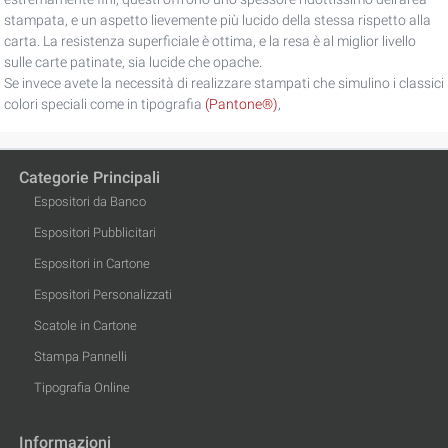
stampata, e un aspetto lievemente più lucido della stessa rispetto alla
carta. La resistenza superficiale è ottima, e la resa è al miglior livello
sulle carte patinate, sia lucide che opache.
Se invece avete la necessità di realizzare stampati che simulino i classici
colori speciali come in tipografia
(Pantone®)
,
Categorie Principali
Espositori da Banco
Espositori Pubblicitari
Espositori in Cartone
Espositori Personalizzati
Scatole in Cartone
Stampa Pannelli
Tipografia Online
Informazioni