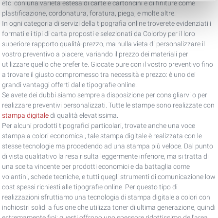
etc. con una varietà estesa di carte e cartoncini e di finiture come
plastificazione, cordonatura, foratura, piega, e molte altre.
In ogni categoria di servizi della tipografia online troverete evidenziati i
formati e i tipi di carta proposti e selezionati da Colorby per il loro
superiore rapporto qualità-prezzo, ma nulla vieta di personalizzare il
vostro preventivo a piacere, variando il prezzo dei materiali per
utilizzare quello che preferite. Giocate pure con il vostro preventivo fino
a trovare il giusto compromesso tra necessità e prezzo: è uno dei
grandi vantaggi offerti dalle tipografie online!
Se avete dei dubbi siamo sempre a disposizione per consigliarvi o per
realizzare preventivi personalizzati. Tutte le stampe sono realizzate con
stampa digitale
di qualità elevatissima.
Per alcuni prodotti tipografici particolari, trovate anche una voce
stampa a colori economica ; tale stampa digitale è realizzata con le
stesse tecnologie ma procedendo ad una stampa più veloce. Dal punto
di vista qualitativo la resa risulta leggermente inferiore, ma si tratta di
una scelta vincente per prodotti economici e da battaglia come
volantini, schede tecniche, e tutti quegli strumenti di comunicazione low
cost spessi richiesti alle tipografie online. Per questo tipo di
realizzazioni sfruttiamo una tecnologia di stampa digitale a colori con
inchiostri solidi a fusione che utilizza toner di ultima generazione, quindi
estremamente fini; questi offrono uno spessore ridottissimo dell'area