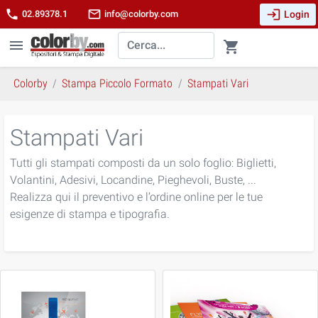
login
phone
mail_outline
Login
02.89378.1
info@colorby.com
menu
shopping_cart
Colorby
Stampa Piccolo Formato
Stampati Vari
Stampati Vari
Tutti gli stampati composti da un solo foglio: Biglietti,
Volantini, Adesivi, Locandine, Pieghevoli, Buste, ...
Realizza qui il preventivo e l’ordine online per le tue
esigenze di stampa e tipografia.