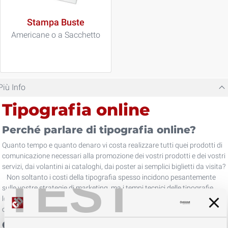
Stampa Buste
Americane o a Sacchetto
Più Info
Tipografia online
Perché parlare di tipografia online?
Quanto tempo e quanto denaro vi costa realizzare tutti quei prodotti di
comunicazione necessari alla promozione dei vostri prodotti e dei vostri
servizi, dai volantini ai cataloghi, dai poster ai semplici biglietti da visita?
TEST
Non soltanto i costi della tipografia spesso incidono pesantemente
sulle vostre strategie di marketing, ma i tempi tecnici delle tipografie
locali e tradizionali sovente dilatano in maniera eccessiva l'attesa per
ottenere i propri prodotti stampati.
Come è possibile per un'azienda, oggi,