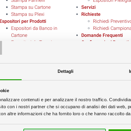
Stampa Pannelli
Espositori Plexigl
Stampa su Cartone
Servizi
Stampa su Plexi
Richieste
Espositori per Prodotti
Richiedi Preventiv
Espositori da Banco in
Richiedi Campiona
T
Cartone
Domande Frequenti
Espositori da Terra in
Configurazioni Recenti
Cartone
Contatti
Espositori Portablister
Informazioni
Espositori da Banco in
Privacy Policy
Plexi
Cookies Policy
Dettagli
Espositori in Polipropilene
Condizioni di Vend
Desk Promoter
Tipi di Spedizione
ookie
Packaging e Scatole
Tipi di Pagamento
Scatole Cartone Teso
nalizzare contenuti e per analizzare il nostro traffico. Condividi
Scatole Cartone Ondulato
sito con i nostri partner che si occupano di analisi dei dati web, p
Scatole Per Bottiglie
n altre informazioni che ha fornito loro o che hanno raccolto dal 
Espositori Roll Up
Cartelli da Banco