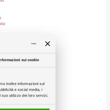
ass
o
rio
Informazioni sui cookie
ita
amo inoltre informazioni sul
ubblicità e social media, i
suo utilizzo dei loro servizi.