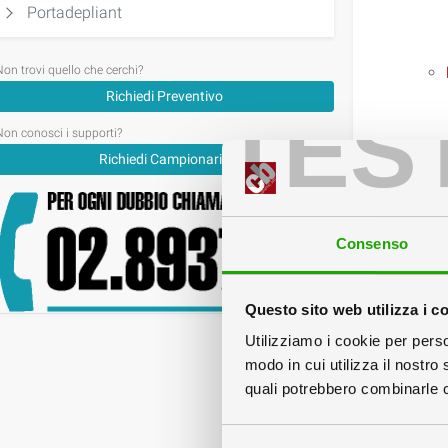
Portadepliant
Non trovi quello che cerchi?
Richiedi Preventivo
TES
Non conosci i supporti?
Richiedi Campionario
Consenso
Questo sito web utilizza i c
Utilizziamo i cookie per perso
modo in cui utilizza il nostro 
quali potrebbero combinarle co