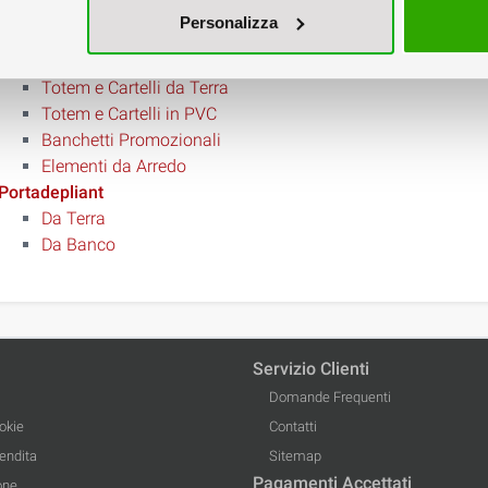
Espositori Pubblicitari
Personalizza
Espositori Roll up
Cartelli Banco e Vetrina
Totem e Cartelli da Terra
Totem e Cartelli in PVC
Banchetti Promozionali
Elementi da Arredo
Portadepliant
Da Terra
Da Banco
Servizio Clienti
Domande Frequenti
okie
Contatti
Vendita
Sitemap
Pagamenti Accettati
one