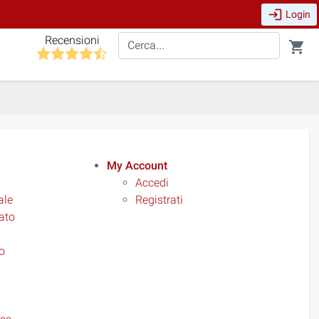
login
Login
Recensioni
shopping_cart
My Account
Accedi
ale
Registrati
ato
o