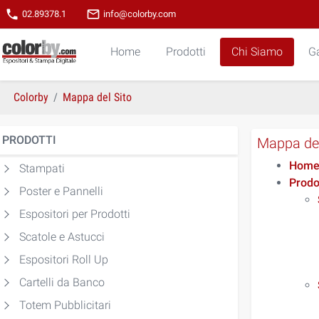
phone
mail_outline
02.89378.1
info@colorby.com
Home
Prodotti
Chi Siamo
Ga
Colorby
Mappa del Sito
PRODOTTI
Mappa del
Hom
Stampati
Prodo
Poster e Pannelli
Espositori per Prodotti
Scatole e Astucci
Espositori Roll Up
Cartelli da Banco
Totem Pubblicitari