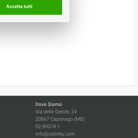
Accetta tutti
Dove Siamo
Via delle Gerole, 24
20867 Caponago (MB)
02.89378.1
info@colorby.com