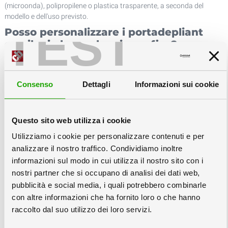
(microonda), polipropilene o plastica trasparente, a seconda del
modello e dell'uso previsto.
TEST
Posso personalizzare i portadepliant
con il mio logo o la mia grafica?
Sì, tutti i portadepliant possono essere stampati con la vostra grafica
personalizzata, anche per piccole quantità ed in alcuni casi anche a
partire da una sola copia.
Consenso
Dettagli
Informazioni sui cookie
Qual è il quantitativo minimo d'ordine?
Per molti modelli è possibile ordinare anche un solo pezzo
Questo sito web utilizza i cookie
personalizzato, rendendo questa soluzione adatta sia a piccole
attività che a grandi reti di negozi.
Utilizziamo i cookie per personalizzare contenuti e per
I portadepliant possono contenere più
analizzare il nostro traffico. Condividiamo inoltre
formati di stampati
informazioni sul modo in cui utilizza il nostro sito con i
contemporaneamente?
nostri partner che si occupano di analisi dei dati web,
pubblicità e social media, i quali potrebbero combinarle
Sì, diversi modelli sono disponibili in più misure di tasca, per ospitare
con altre informazioni che ha fornito loro o che hanno
adattarsi ad ospitare depliant, flyer, riviste o cataloghi di formati
raccolto dal suo utilizzo dei loro servizi.
diversi ma non contemporaneamnente.
I portadepliant in cartone sono adatti