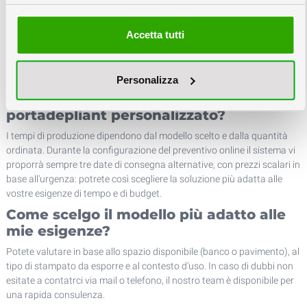
anche per un uso prolungato?
Il cartone teso e il cartone ondulato sono pensati per un utilizzo in
Accetta tutti
interni di media/lunga durata; per un impiego più intensivo o in
contesti più esposti consigliamo i modelli in polipropilene, ,plexyglas o
polistirolo che sono più resistenti nel tempo.
Personalizza
Quanto tempo serve per ricevere un
portadepliant personalizzato?
I tempi di produzione dipendono dal modello scelto e dalla quantità
ordinata. Durante la configurazione del preventivo online il sistema vi
proporrà sempre tre date di consegna alternative, con prezzi scalari in
base all'urgenza: potrete così scegliere la soluzione più adatta alle
vostre esigenze di tempo e di budget.
Come scelgo il modello più adatto alle
mie esigenze?
Potete valutare in base allo spazio disponibile (banco o pavimento), al
tipo di stampato da esporre e al contesto d'uso. In caso di dubbi non
esitate a contatrci via mail o telefono, il nostro team è disponibile per
una rapida consulenza.