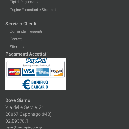
Tipi di Pagamento
Pagine Espositori e Stampati
Servizio Clienti
Domande Frequenti
Contatti
Sitemap
Pagamenti Accettati
Dove Siamo
Via delle Gerole, 24
20867 Caponago (MB)
02.89378.1
info@colorby.com