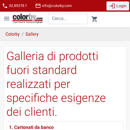
login
phone
mail_outline
Login
02.89378.1
info@colorby.com
menu
shopping_cart
Colorby
Gallery
Galleria di prodotti
fuori standard
realizzati per
specifiche esigenze
dei clienti.
1. Cartonati da banco