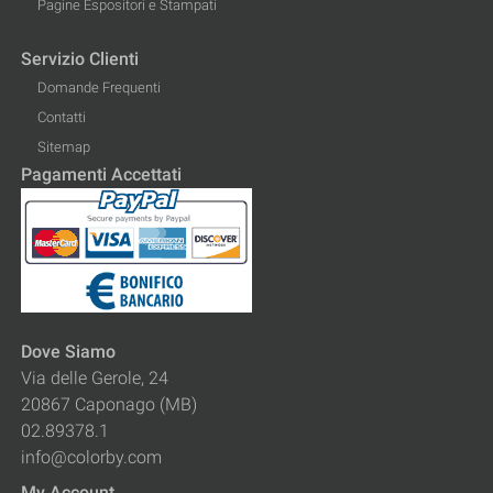
Pagine Espositori e Stampati
Servizio Clienti
Domande Frequenti
Contatti
Sitemap
Pagamenti Accettati
Dove Siamo
Via delle Gerole, 24
20867 Caponago (MB)
02.89378.1
info@colorby.com
My Account