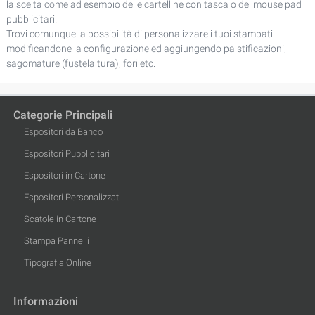
la scelta come ad esempio delle cartelline con tasca o dei mouse pad
pubblicitari.
Trovi comunque la possibilità di personalizzare i tuoi stampati
modificandone la configurazione ed aggiungendo palstificazioni,
sagomature (fustelaltura), fori etc.
Categorie Principali
Espositori da Banco
Espositori Pubblicitari
Espositori in Cartone
Espositori Personalizzati
Scatole in Cartone
Stampa Pannelli
Tipografia Online
Informazioni