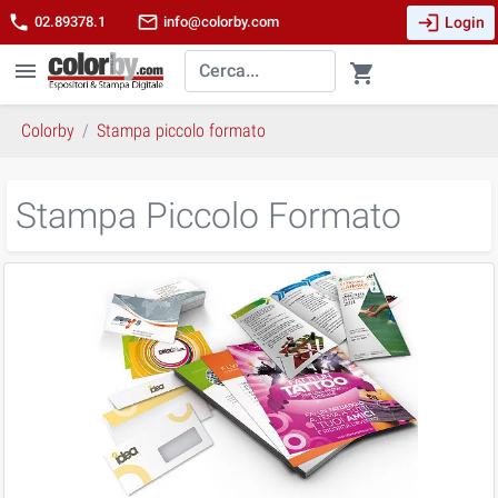
login
phone
mail_outline
Login
02.89378.1
info@colorby.com
menu
shopping_cart
Colorby
Stampa piccolo formato
Stampa Piccolo Formato