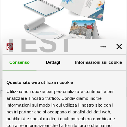
TEST
Prodotti di stampa
Tutte le soluzioni che abbiamo preparato per voi di prodotti stampati
Consenso
Dettagli
Informazioni sui cookie
complessi: Cartelline con tasca, Raccoglitori ad anelli, Calendari, door
hangher...
Questo sito web utilizza i cookie
Utilizziamo i cookie per personalizzare contenuti e per
Più Info
analizzare il nostro traffico. Condividiamo inoltre
Prodotti tipografici.
informazioni sul modo in cui utilizza il nostro sito con i
nostri partner che si occupano di analisi dei dati web,
Cosa si intende per stampa piccolo
pubblicità e social media, i quali potrebbero combinarle
formato?
con altre informazioni che ha fornito loro o che hanno