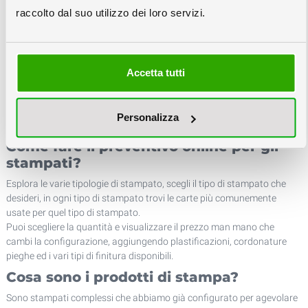
La stampa digitale piccolo formato comprende tutti gli stampati
raccolto dal suo utilizzo dei loro servizi.
classici commerciali, dai cataloghi al biglietto da visita, dal pieghevole
agli adesivi, da stampare in piccole-medie tirature. Nella sezione
stampati di piccolo formato trovi una vasta gamma di soluzioni di
stampa per realizzare il preventivo online degli stampati che ti
Accetta tutti
servono.
Le stampe arrivano di norma fino al formato A3 finito ma trovi anche
soluzioni per stampati fino al formato 840x297mm per stampare
Personalizza
pieghevoli a più ante.
Come fare il preventivo online per gli
stampati?
Esplora le varie tipologie di stampato, scegli il tipo di stampato che
desideri, in ogni tipo di stampato trovi le carte più comunemente
usate per quel tipo di stampato.
Puoi scegliere la quantità e visualizzare il prezzo man mano che
cambi la configurazione, aggiungendo plastificazioni, cordonature
pieghe ed i vari tipi di finitura disponibili.
Cosa sono i prodotti di stampa?
Sono stampati complessi che abbiamo già configurato per agevolare