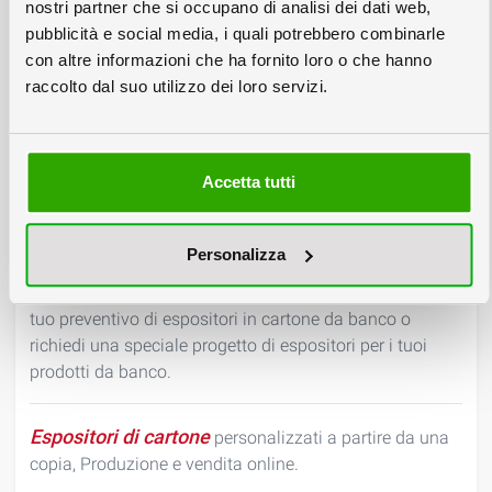
in cartone abbattibili. Gli espositori sono realizzati con
nostri partner che si occupano di analisi dei dati web,
stampa digitale e rivestiti in vinile. Fai il tuo preventivo
pubblicità e social media, i quali potrebbero combinarle
di espositori in cartone da terra o richiedi una speciale
con altre informazioni che ha fornito loro o che hanno
progetto di espositori in cartone.
raccolto dal suo utilizzo dei loro servizi.
Espositori in cartone da banco
personalizzati a
partire da una copia, Produzione e vendita online.
Accetta tutti
Colorby produce e vende espositori in cartone da banco
per prodotti e pubblicitari, espositori in cartone con
Personalizza
ripiani, espositori da banco. Gli espositori Colorby sono
realizzati con stampa digitale e rivestiti in vinile. Fai il
tuo preventivo di espositori in cartone da banco o
richiedi una speciale progetto di espositori per i tuoi
prodotti da banco.
Espositori di cartone
personalizzati a partire da una
copia, Produzione e vendita online.