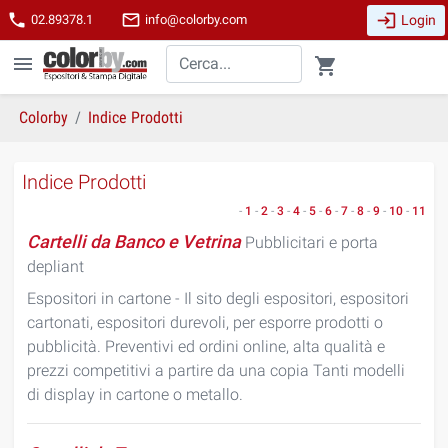
login
phone
mail_outline
Login
02.89378.1
info@colorby.com
menu
shopping_cart
Colorby
Indice Prodotti
Indice Prodotti
-
1
-
2
-
3
-
4
-
5
-
6
-
7
-
8
-
9
-
10
-
11
Cartelli da Banco e Vetrina
Pubblicitari e porta
depliant
Espositori in cartone - Il sito degli espositori, espositori
cartonati, espositori durevoli, per esporre prodotti o
pubblicità. Preventivi ed ordini online, alta qualità e
prezzi competitivi a partire da una copia Tanti modelli
di display in cartone o metallo.