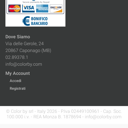
Dove Siamo
Via delle Gerole, 24
20867 Caponago (MB)
02.89378.1
info@colorby.com
My Account
Accedi
Registrati
© Color by srl - Italy 2026 - P.Iva 02449100961 - Cap. Soc.
100.000 i.v. - REA Monza B. 1878694 - info@colorby.com