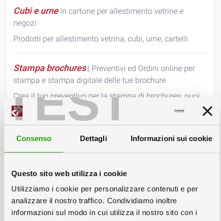
Cubi e urne
in cartone per allestimento vetrine e
negozi
Prodotti per allestimento vetrina, cubi, urne, cartelli
Stampa brochures
| Preventivi ed Ordini online per
stampa e stampa digitale delle tue brochure
TEST
Crea il tuo preventivo per la stampa di brochures, puoi
creare rapidamente il prezzo online per la stampa di
brochure, libri e cataloghi che potrai ordinare ricevendo
le brochure stampate direttamente sulla tua scrivania in
Consenso
Dettagli
Informazioni sui cookie
poche ore.
Espositori in cartone da terra
personalizzati a
Questo sito web utilizza i cookie
partire da una copia, Produzione e vendita online.
Utilizziamo i cookie per personalizzare contenuti e per
Colorby produce e vende espositori in cartone da terra
analizzare il nostro traffico. Condividiamo inoltre
per prodotti, espositori in cartone con ripiani, espositori
informazioni sul modo in cui utilizza il nostro sito con i