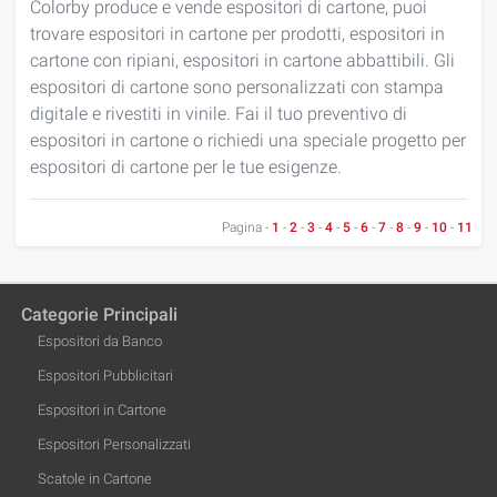
Colorby produce e vende espositori di cartone, puoi
trovare espositori in cartone per prodotti, espositori in
cartone con ripiani, espositori in cartone abbattibili. Gli
espositori di cartone sono personalizzati con stampa
digitale e rivestiti in vinile. Fai il tuo preventivo di
espositori in cartone o richiedi una speciale progetto per
espositori di cartone per le tue esigenze.
Pagina -
1
-
2
-
3
-
4
-
5
-
6
-
7
-
8
-
9
-
10
-
11
Categorie Principali
Espositori da Banco
Espositori Pubblicitari
Espositori in Cartone
Espositori Personalizzati
Scatole in Cartone