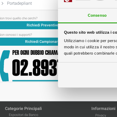
Portadepliant
Consenso
Non trovi quello che cerchi?
Richiedi Preventivo
Questo sito web utilizza i c
Non conosci i supporti?
Utilizziamo i cookie per perso
Richiedi Campionario
modo in cui utilizza il nostro 
quali potrebbero combinarle co
C
Ve
Categorie Principali
Informazioni
Espositori da Banco
Privacy