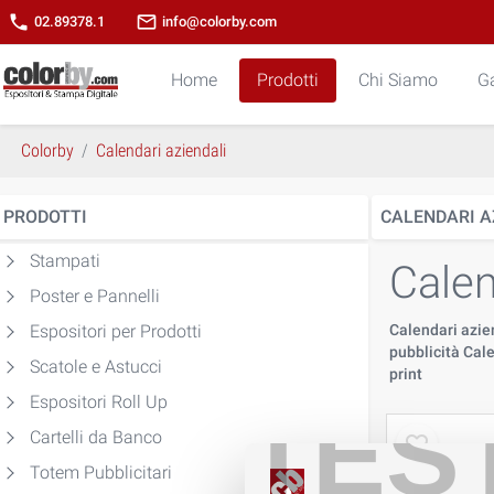
phone
mail_outline
02.89378.1
info@colorby.com
Home
Prodotti
Chi Siamo
Ga
Colorby
Calendari aziendali
PRODOTTI
CALENDARI A
Stampati
Calen
Poster e Pannelli
Espositori per Prodotti
Calendari azien
pubblicità Cale
Scatole e Astucci
print
Espositori Roll Up
TES
Cartelli da Banco
Totem Pubblicitari