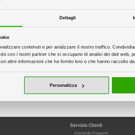
Dettagli
ookie
nalizzare contenuti e per analizzare il nostro traffico. Condividi
sito con i nostri partner che si occupano di analisi dei dati web, p
n altre informazioni che ha fornito loro o che hanno raccolto dal 
alendari da Parete
Calendari da Tav
con la tua grafica
con la tua grafi
Personalizza
rticali ed orizzontali
Servizio Clienti
Domande Frequenti