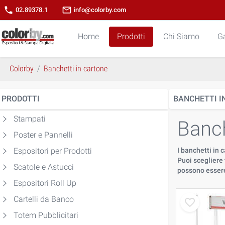
phone
mail_outline
02.89378.1
info@colorby.com
Home
Prodotti
Chi Siamo
Ga
Colorby
Banchetti in cartone
PRODOTTI
BANCHETTI I
Stampati
Banch
Poster e Pannelli
Espositori per Prodotti
I banchetti in
Puoi scegliere 
Scatole e Astucci
possono essere
Espositori Roll Up
Cartelli da Banco
Totem Pubblicitari