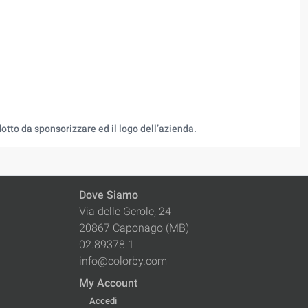
otto da sponsorizzare ed il logo dell’azienda.
Dove Siamo
Via delle Gerole, 24
20867 Caponago (MB)
02.89378.1
info@colorby.com
My Account
Accedi