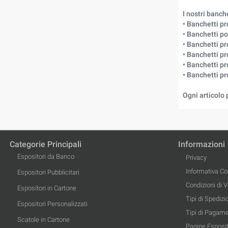
I nostri banc
• Banchetti p
• Banchetti po
• Banchetti pr
• Banchetti pr
• Banchetti p
• Banchetti p
Ogni articolo 
Categorie Principali
Informazioni
Espositori da Banco
Privacy
Informativa Co
Espositori Pubblicitari
Condizioni di 
Espositori in Cartone
Tipi di Spedizi
Espositori Personalizzati
Tipi di Pagam
Scatole in Cartone
Pagine Esposit