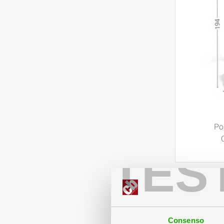
Po
TES
Consenso