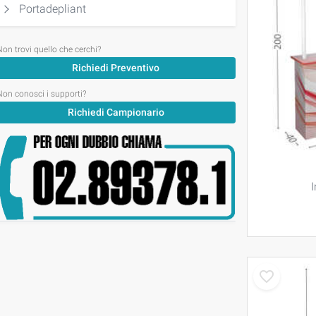
Portadepliant
Non trovi quello che cerchi?
Richiedi Preventivo
Non conosci i supporti?
Richiedi Campionario
I