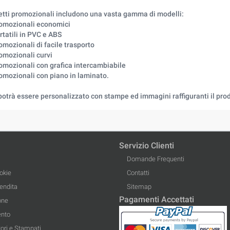
hetti promozionali includono una vasta gamma di modelli:
romozionali economici
rtatili in PVC e ABS
omozionali di facile trasporto
omozionali curvi
romozionali con grafica intercambiabile
romozionali con piano in laminato.
potrà essere personalizzato con stampe ed immagini raffiguranti il prod
Servizio Clienti
Domande Frequenti
okie
Contatti
Vendita
Sitemap
Pagamenti Accettati
one
ento
ori e Stampati