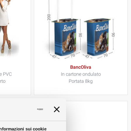
BancOliva
 e PVC
In cartone ondulato
rto
Portata 8kg
Informazioni sui cookie