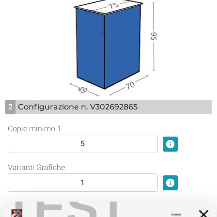
2
Configurazione n. V302692865
Copie minimo 1
info
Varianti Grafiche
info
TEST
Struttura: