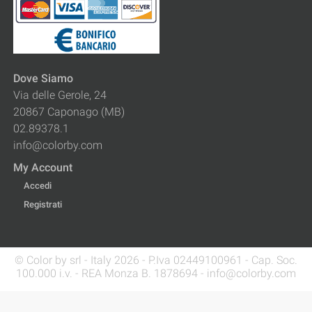
Dove Siamo
Via delle Gerole, 24
20867 Caponago (MB)
02.89378.1
info@colorby.com
My Account
Accedi
Registrati
© Color by srl - Italy 2026 - P.Iva 02449100961 - Cap. Soc.
100.000 i.v. - REA Monza B. 1878694 - info@colorby.com