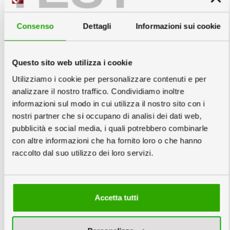
Gonna in Cartone, Ripiano in PVC bianco
10mm, fornito smontato in scatola singola;
dimensioni montato 55x73x95cm.
Consenso
Dettagli
Informazioni sui cookie
Gonna
info
Questo sito web utilizza i cookie
Utilizziamo i cookie per personalizzare contenuti e per
analizzare il nostro traffico. Condividiamo inoltre
3
Personalizzazione
informazioni sul modo in cui utilizza il nostro sito con i
Optional:
nostri partner che si occupano di analisi dei dati web,
pubblicità e social media, i quali potrebbero combinarle
con altre informazioni che ha fornito loro o che hanno
raccolto dal suo utilizzo dei loro servizi.
4
Scegli la quantità e la data
info
Copie minimo 1
Accetta tutti