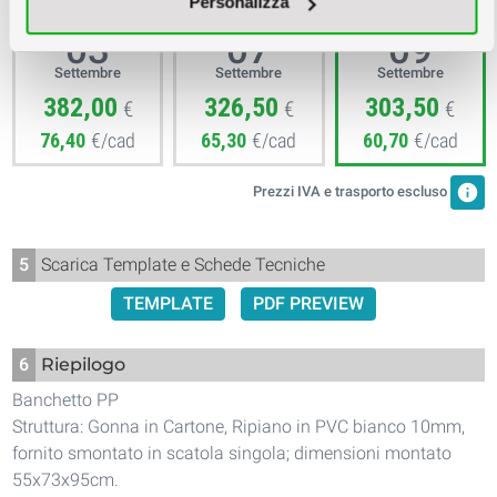
Giovedì
Lunedì
Mercoledì
Personalizza
03
07
09
Settembre
Settembre
Settembre
382,00
326,50
303,50
€
€
€
76,40
€/cad
65,30
€/cad
60,70
€/cad
info
Prezzi IVA e trasporto escluso
5
Scarica Template e Schede Tecniche
TEMPLATE
PDF PREVIEW
6
Riepilogo
Banchetto PP
Struttura: Gonna in Cartone, Ripiano in PVC bianco 10mm,
fornito smontato in scatola singola; dimensioni montato
55x73x95cm.