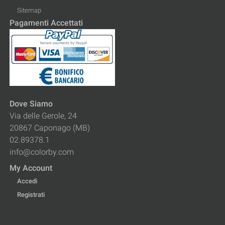
Sitemap
Pagamenti Accettati
Dove Siamo
Via delle Gerole, 24
20867 Caponago (MB)
02.89378.1
info@colorby.com
My Account
Accedi
Registrati