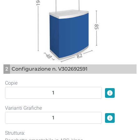
2
Configurazione n. V302692591
Copie
info
Varianti Grafiche
info
Struttura: