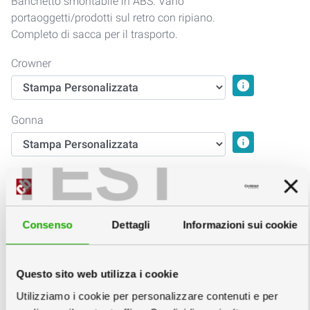
Banchetto smontabile in ABS. Vano
portaoggetti/prodotti sul retro con ripiano.
Completo di sacca per il trasporto.
Crowner
info
Gonna
info
TEST
Servizi Grafici
info
Consenso
Dettagli
Informazioni sui cookie
Questo sito web utilizza i cookie
Utilizziamo i cookie per personalizzare contenuti e per
Nessuna Verifica
Verifica File €6
Impostazione