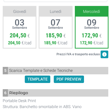
Giovedì
Lunedì
Mercoledì
03
07
09
Settembre
Settembre
Settembre
204,50
185,90
172,90
€
€
€
204,50
€/cad
185,90
€/cad
172,90
€/cad
info
Prezzi IVA e trasporto escluso
5
Scarica Template e Schede Tecniche
TEMPLATE
PDF PREVIEW
6
Riepilogo
Portable Desk Print
Struttura: Banchetto smontabile in ABS. Vano