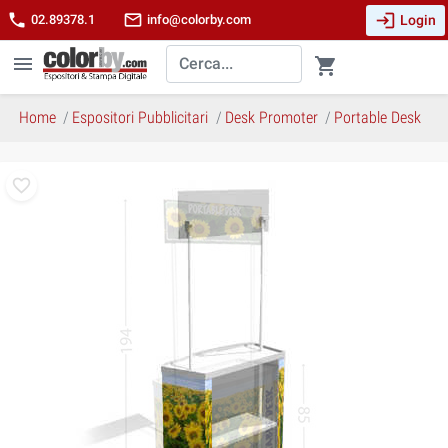
login
phone
mail_outline
Login
02.89378.1
info@colorby.com
menu
shopping_cart
Home
Espositori Pubblicitari
Desk Promoter
Portable Desk