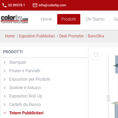
phone
mail_outline
02.89378.1
info@colorby.com
Home
Prodotti
Chi Siamo
Ga
Home
Espositori Pubblicitari
Desk Promoter
BancOliva
PRODOTTI
Stampati
Poster e Pannelli
Espositori per Prodotti
Scatole e Astucci
Espositori Roll Up
Cartelli da Banco
Totem Pubblicitari