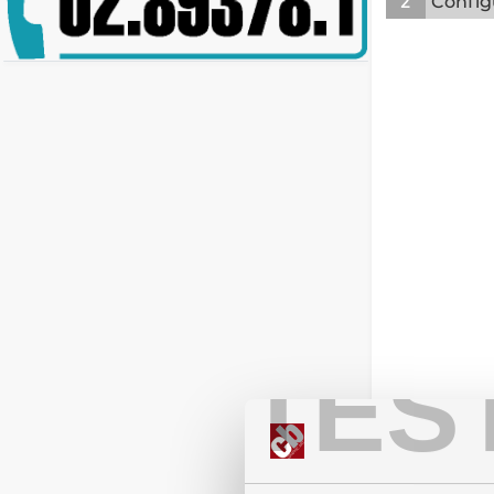
2
Config
TES
Inscat