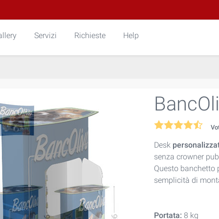
llery
Servizi
Richieste
Help
BancOl
Vo
Desk
personalizza
senza crowner pubb
Questo banchetto pe
semplicità di mont
Portata:
8 kg