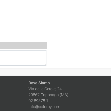
Dove Siamo
Via delle Gerole, 24
20867 Caponago (MB)
02.89378.1
info@colorby.com