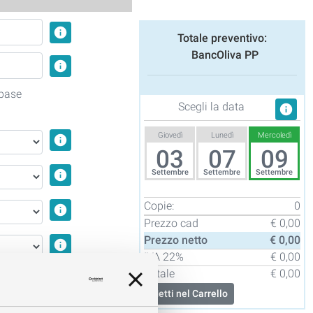
info
Totale preventivo:
BancOliva PP
info
 base
Scegli la data
info
Giovedì
Lunedì
Mercoledì
info
03
07
09
info
Settembre
Settembre
Settembre
Copie:
0
info
Prezzo cad
€ 0,00
Prezzo netto
€ 0,00
info
IVA
22%
€ 0,00
Totale
€ 0,00
info
Metti nel Carrello