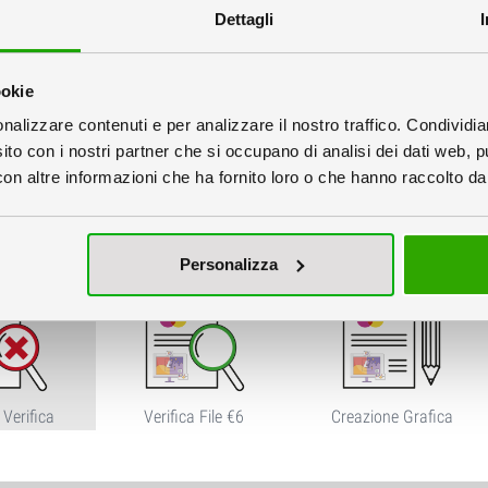
Dettagli
ookie
nalizzare contenuti e per analizzare il nostro traffico. Condividi
singolarmente
Unico
sito con i nostri partner che si occupano di analisi dei dati web, p
n altre informazioni che ha fornito loro o che hanno raccolto dal 
 Grafici
Personalizza
Verifica
Verifica File €6
Creazione Grafica