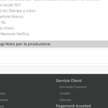
o lucido 501
 lati Stampa a colori
artone Bianco
o No
to Unico
i Nessuna Verifica
gi Note per la produzione
Servizio Clienti
Domande Frequenti
okie
Contatti
Vendita
Sitemap
Pagamenti Accettati
one