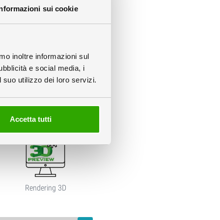
Informazioni sui cookie
amo inoltre informazioni sul
ubblicità e social media, i
suo utilizzo dei loro servizi.
info
Accetta tutti
Rendering 3D