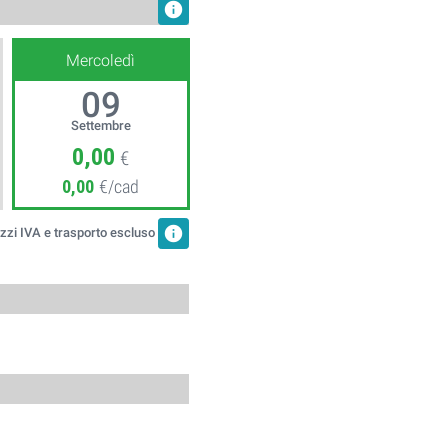
info
Mercoledì
09
Settembre
0,00
€
0,00
€/cad
info
zzi IVA e trasporto escluso