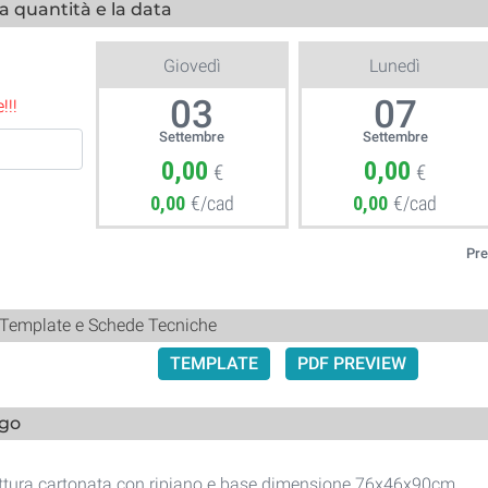
la quantità e la data
Giovedì
Lunedì
03
07
!!!
Settembre
Settembre
0,00
0,00
€
€
0,00
€/cad
0,00
€/cad
Pre
 Template e Schede Tecniche
TEMPLATE
PDF PREVIEW
ogo
ruttura cartonata con ripiano e base dimensione 76x46x90cm