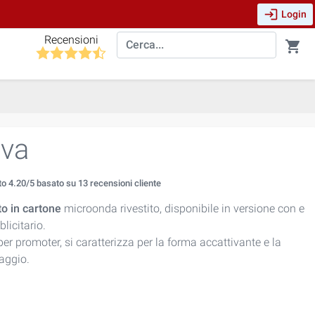
login
Login
Recensioni
shopping_cart
iva
to
4.20
/5 basato su
13
recensioni cliente
to in cartone
microonda rivestito, disponibile in versione con e
licitario.
r promoter, si caratterizza per la forma accattivante e la
aggio.