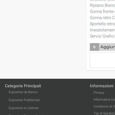
Ripiano Bianc
Gonna fronte e
Gonna retro C
Sportello retr
Inscatolamen
Servizi Grafic
6
Aggiun
Categorie Principali
Informazioni
Espositori da Banco
Privacy
Informativa Co
Espositori Pubblicitari
Condizioni di 
Espositori in Cartone
Tipi di Spedizi