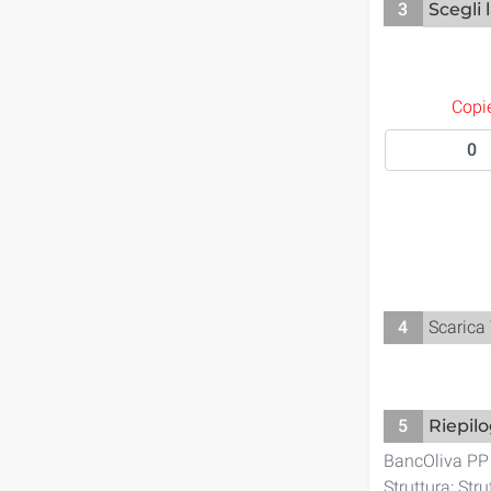
3
Scegli 
Copie
4
Scarica
5
Riepil
BancOliva PP
Struttura: St