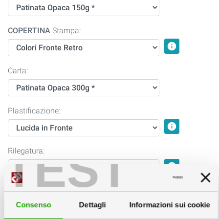
COPERTINA
Stampa:
info
Carta:
Plastificazione:
info
TEST
Rilegatura:
info
2
Personalizzazione
Consenso
Dettagli
Informazioni sui cookie
Finiture: