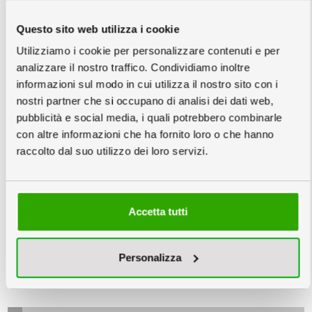
Questo sito web utilizza i cookie
Utilizziamo i cookie per personalizzare contenuti e per
3
Scegli la quantità e la data
info
analizzare il nostro traffico. Condividiamo inoltre
Copie minimo 10
informazioni sul modo in cui utilizza il nostro sito con i
nostri partner che si occupano di analisi dei dati web,
pubblicità e social media, i quali potrebbero combinarle
con altre informazioni che ha fornito loro o che hanno
Venerdì
Mercoledì
Mercoledì
raccolto dal suo utilizzo dei loro servizi.
04
09
16
Settembre
Settembre
Settembre
Accetta tutti
203,80
185,20
157,40
€
€
€
10,19
€/cad
9,26
€/cad
7,87
€/cad
Personalizza
info
Prezzi IVA e trasporto escluso