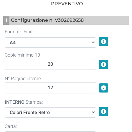
PREVENTIVO
1
Configurazione n. V302692658
Formato Finito:
info
Copie minimo 10
info
N° Pagine Interne
info
INTERNO
Stampa:
info
Carta: