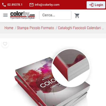
login
phone
mail_outline
Login
02.89378.1
info@colorby.com
menu
shopping_cart
Home
Stampa Piccolo Formato
Cataloghi Fascicoli Calendari