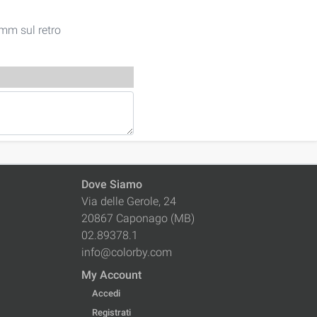
mm sul retro
Dove Siamo
Via delle Gerole, 24
20867 Caponago (MB)
02.89378.1
info@colorby.com
My Account
Accedi
Registrati