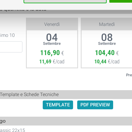
la quantità e la data
Venerdì
Martedì
04
08
nimo 10
Settembre
Settembre
116,90
104,40
€
€
11,69
€/cad
10,44
€/cad
Pre
 Template e Schede Tecniche
TEMPLATE
PDF PREVIEW
ogo
assic 22x15