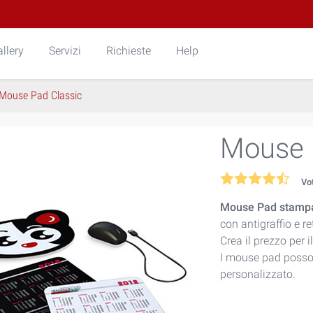
llery
Servizi
Richieste
Help
Mouse Pad Classic
Mouse 
Vo
Mouse Pad stampa
con antigraffio e 
Crea il prezzo per 
I mouse pad posso
personalizzato.