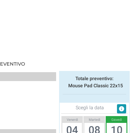
REVENTIVO
Totale preventivo:
Mouse Pad Classic 22x15
Scegli la data
info
Venerdì
Martedì
Giovedì
04
08
10