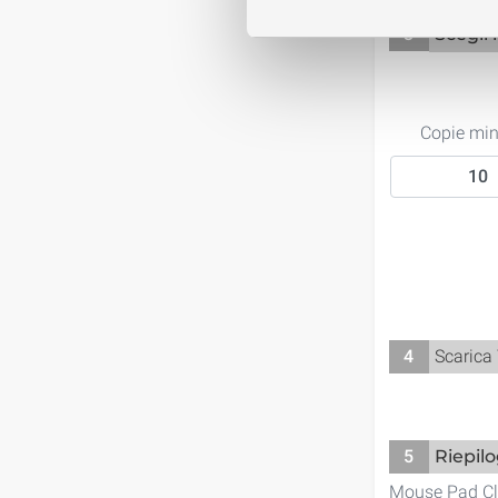
3
Scegli 
Copie mi
4
Scarica
5
Riepil
Mouse Pad Cl