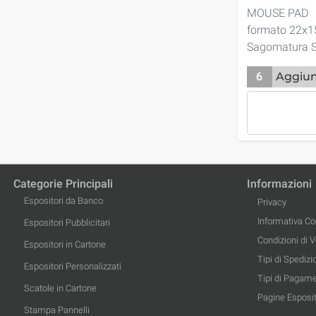
MOUSE PAD
formato 22x15
Sagomatura S
6
Aggiun
Categorie Principali
Informazioni
Espositori da Banco
Privacy
Informativa Co
Espositori Pubblicitari
Condizioni di 
Espositori in Cartone
Tipi di Spedizi
Espositori Personalizzati
Tipi di Pagam
Scatole in Cartone
Pagine Esposit
Stampa Pannelli