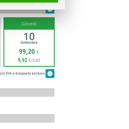
info
Giovedì
10
Settembre
99,20
€
9,92
€/cad
info
zzi IVA e trasporto escluso