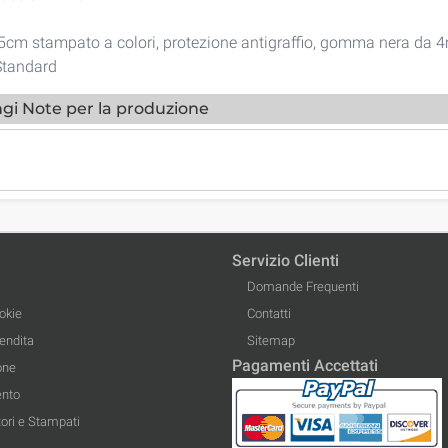
cm stampato a colori, protezione antigraffio, gomma nera da 4
tandard
gi Note per la produzione
Servizio Clienti
Domande Frequenti
okie
Contatti
Vendita
Sitemap
Pagamenti Accettati
one
ento
ori e Stampati