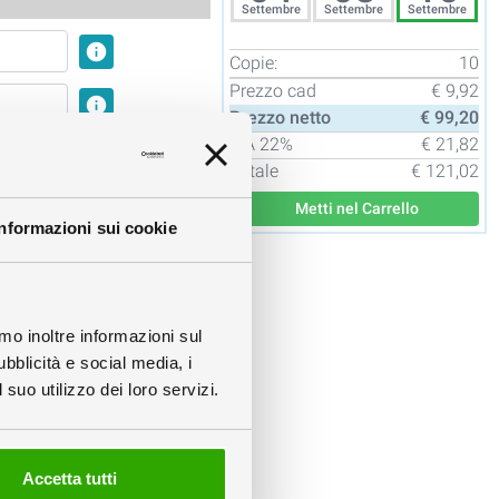
Settembre
Settembre
Settembre
info
Copie:
10
Prezzo cad
€ 9,92
info
Prezzo netto
€ 99,20
IVA
22%
€ 21,82
tampato
Totale
€ 121,02
 gomma
Metti nel Carrello
Informazioni sui cookie
info
amo inoltre informazioni sul
ubblicità e social media, i
suo utilizzo dei loro servizi.
Accetta tutti