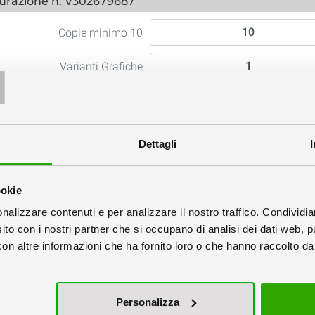
urazione n. V302679687
Copie minimo 10
T
Varianti Grafiche
MOUSE PAD formato 22x15cm s
a colori, protezione antigraffio,
nera da 4mm sul retro
Dettagli
atura
ookie
nalizzare contenuti e per analizzare il nostro traffico. Condividi
sito con i nostri partner che si occupano di analisi dei dati web, p
n altre informazioni che ha fornito loro o che hanno raccolto dal 
dard
Personalizzata
Personalizza