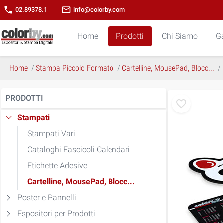
phone
mail_outline
02.89378.1
info@colorby.com
Home
Prodotti
Chi Siamo
Ga
Home
Stampa Piccolo Formato
Cartelline, MousePad, Blocc...
PRODOTTI
Stampati
Stampati Vari
Cataloghi Fascicoli Calendari
Etichette Adesive
Cartelline, MousePad, Blocc...
Poster e Pannelli
Espositori per Prodotti