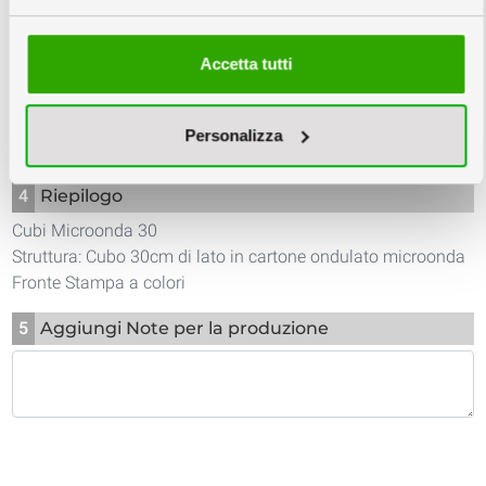
info
Prezzi IVA e trasporto escluso
Accetta tutti
3
Scarica Template e Schede Tecniche
Personalizza
TEMPLATE
PDF PREVIEW
4
Riepilogo
Cubi Microonda 30
Struttura: Cubo 30cm di lato in cartone ondulato microonda
Fronte Stampa a colori
5
Aggiungi Note per la produzione