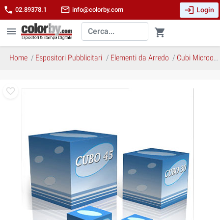
login
phone
mail_outline
Login
02.89378.1
info@colorby.com
menu
shopping_cart
Home
Espositori Pubblicitari
Elementi da Arredo
Cubi Microonda