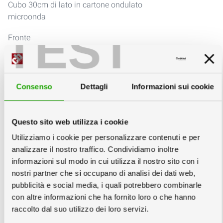
Cubo 30cm di lato in cartone ondulato
microonda
TEST
Fronte
info
2
Scegli la quantità e la data
info
Consenso
Dettagli
Informazioni sui cookie
Copie minimo 2
Questo sito web utilizza i cookie
Utilizziamo i cookie per personalizzare contenuti e per
Giovedì
Lunedì
Mercoledì
analizzare il nostro traffico. Condividiamo inoltre
informazioni sul modo in cui utilizza il nostro sito con i
03
07
09
nostri partner che si occupano di analisi dei dati web,
Settembre
Settembre
Settembre
pubblicità e social media, i quali potrebbero combinarle
194,70
166,35
158,10
€
€
€
con altre informazioni che ha fornito loro o che hanno
raccolto dal suo utilizzo dei loro servizi.
12,98
€/cad
11,09
€/cad
10,54
€/cad