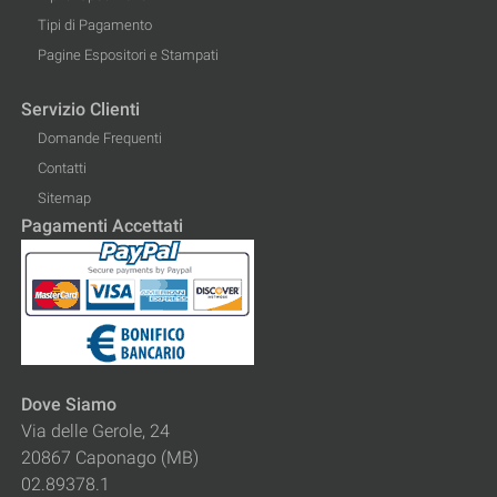
Tipi di Pagamento
Pagine Espositori e Stampati
Servizio Clienti
Domande Frequenti
Contatti
Sitemap
Pagamenti Accettati
Dove Siamo
Via delle Gerole, 24
20867 Caponago (MB)
02.89378.1