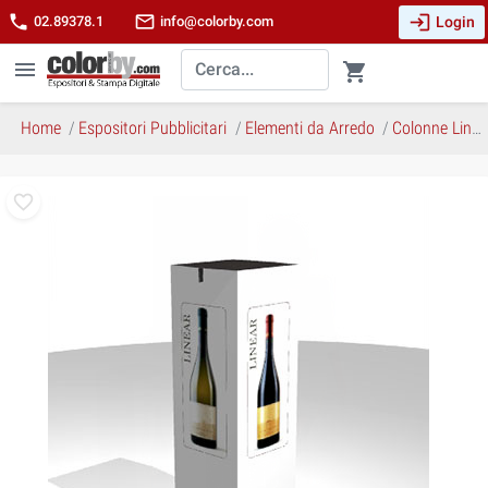
login
phone
mail_outline
Login
02.89378.1
info@colorby.com
menu
shopping_cart
Home
Espositori Pubblicitari
Elementi da Arredo
Colonne Linear