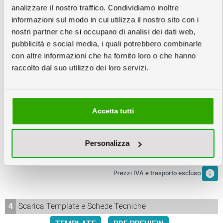
analizzare il nostro traffico. Condividiamo inoltre
3
Scegli la quantità e la data
info
informazioni sul modo in cui utilizza il nostro sito con i
nostri partner che si occupano di analisi dei dati web,
Copie
pubblicità e social media, i quali potrebbero combinarle
con altre informazioni che ha fornito loro o che hanno
raccolto dal suo utilizzo dei loro servizi.
Giovedì
Lunedì
Mercoledì
03
07
09
Accetta tutti
Settembre
Settembre
Settembre
147,50
131,70
122,50
€
€
€
Personalizza
14,75
€/cad
13,17
€/cad
12,25
€/cad
info
Prezzi IVA e trasporto escluso
4
Scarica Template e Schede Tecniche