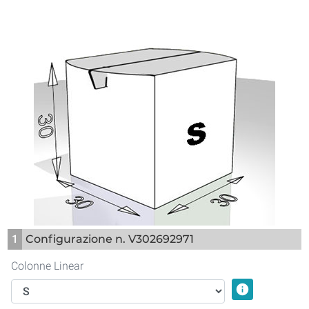
1
Configurazione n. V302692971
Colonne Linear
info