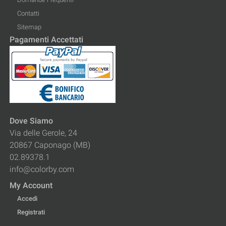
Contatti
Sitemap
Pagamenti Accettati
Dove Siamo
Via delle Gerole, 24
20867 Caponago (MB)
02.89378.1
info@colorby.com
My Account
Accedi
Registrati