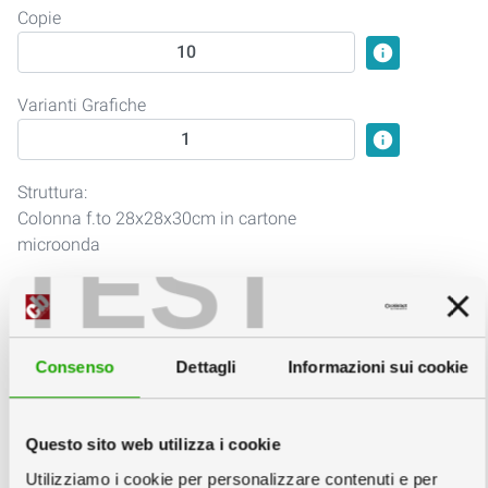
Copie
info
Varianti Grafiche
info
Struttura:
Colonna f.to 28x28x30cm in cartone
TEST
microonda
Struttura
info
Consenso
Dettagli
Informazioni sui cookie
2
Personalizzazione
Finiture:
Questo sito web utilizza i cookie
Utilizziamo i cookie per personalizzare contenuti e per